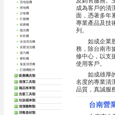
及銷售服務。
洗地毯機
成為客戶的清
掃地機
沙發機
面，憑著多年
打腊機
專業產品及技
研磨機
列。
拋光機
吹乾機
如成企業股份
泳池清洗機
高壓清洗機
務，除台南市
蒸汽機
修中心，以支
擦鞋機
使用客戶。
落葉清理機
打腊機配件
如成雄厚的技
吸塵機具類
名度的專業清
清潔工具類
備品推車類
品質，真誠服
洗窗工具類
垃圾桶車類
台南營
清潔藥劑類
消毒器材類