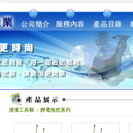
清潔工具類
靜電拖把系列