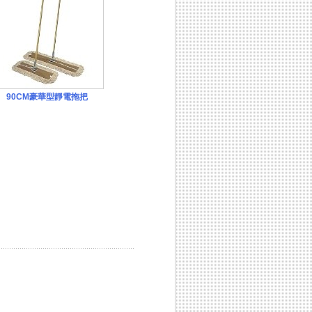
90CM豪華型靜電拖把