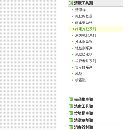
清潔工具類
清潔桶
拖把擰乾器
雨傘架系列
靜電拖把系列
易夾拖把系列
推水器系列
地板刷系列
地毯吸水扒
垃圾畚斗系列
告示牌系列
地墊
噴霧瓶
備品推車類
洗窗工具類
垃圾桶車類
清潔藥劑類
消毒器材類