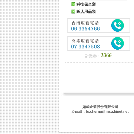
科技保全類
飯店用品類
3366
計數器：
如成企業股份有限公司
E-mail：
lu.cherng@msa.hinet.net