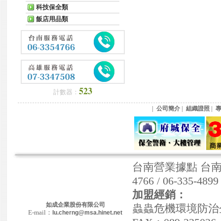
科技保全類
飯店用品類
523
計數器：
|
|
|
公司簡介
組織證照
台南營業據點 台南市東
4766 / 06-335-489
加盟經銷：
如成企業股份有限公司
蟲蟲危機環境防治企業社
E-mail：
lu.cherng@msa.hinet.net